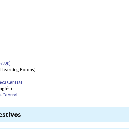
FAQs)
d Learning Rooms)
teca Central
nglés)
ca Central
estivos