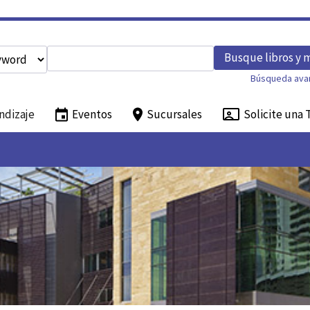
Enter search query
Busque libros y 
h type
Búsqueda ava
ndizaje
Eventos
Sucursales
Solicite una 