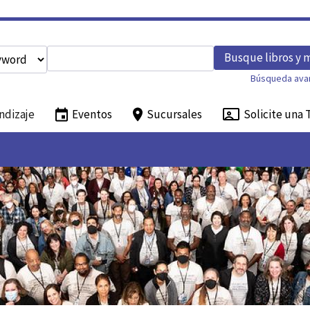
Enter search query
Busque libros y 
h type
Búsqueda ava
ndizaje
Eventos
Sucursales
Solicite una 