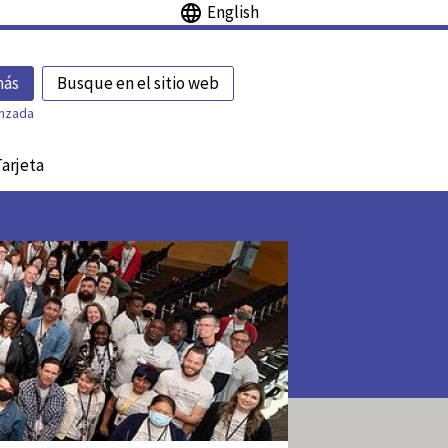
English
más
Busque en el sitio web
nzada
Tarjeta