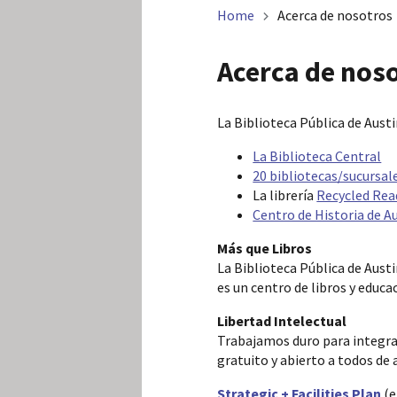
Home
Acerca de nosotros
Acerca de nos
La Biblioteca Pública de Aust
La Biblioteca Central
20 bibliotecas/sucursal
La librería
Recycled Rea
Centro de Historia de A
Más que Libros
La Biblioteca Pública de Aust
es un centro de libros y educ
Libertad Intelectual
Trabajamos duro para integrar
gratuito y abierto a todos de
Strategic + Facilities Plan
(e